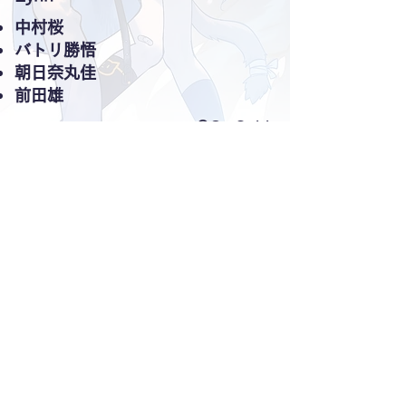
中村桜
バトリ勝悟
朝日奈丸佳
前田雄
©CreSpirit
業務洽詢
​詢問表單
info@kalamaro.net
其他
公司概要