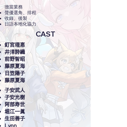
擔當業務
聲優選角、排程
收錄、後製
日語本地化協力
CAST
釘宮理恵
井澤詩織
前野智昭
藤原夏海
日笠陽子
藤原夏海
子安武人
子安光樹
阿部寿世
堀江一眞
生田善子
Lynn